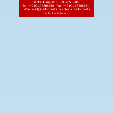
Sacker Hauptstr. 18 · 90765 Fürth
Tel:
+49.911.93896750
· Fax: +49.911.93896751
E-Mail:
mail@ballonprofis.de
· Skype:
ballonprofis
Cookie-Einstellungen