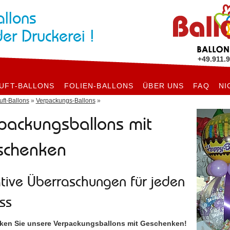
allons
der Druckerei !
+49.911.
UFT-BALLONS
FOLIEN-BALLONS
ÜBER UNS
FAQ
NI
uft-Ballons
»
Verpackungs-Ballons
»
packungsballons mit
schenken
tive Überraschungen für jeden
ss
ken Sie unsere Verpackungsballons mit Geschenken!