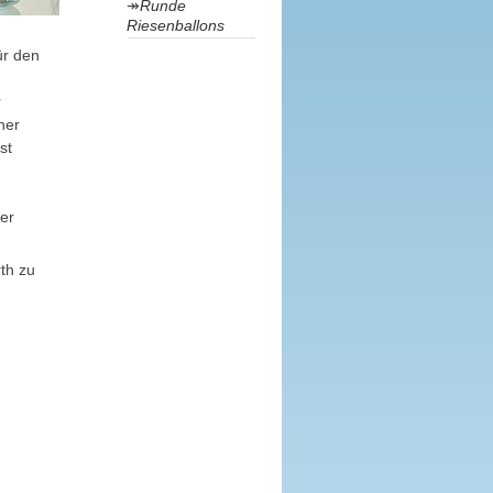
Runde
Riesenballons
ür den
r
ner
st
er
th zu