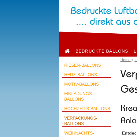
Bedruckte Luftb
.... direkt aus 
BEDRUCKTE BALLONS
L
Home
»
L
RIESEN-BALLONS
Ver
HERZ-BALLONS
MOTIV-BALLONS
Ge
EINLADUNGS-
BALLONS
Krea
HOCHZEITS-BALLONS
VERPACKUNGS-
Anla
BALLONS
WEIHNACHTS-
Entdec