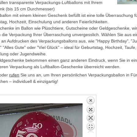
üllen transparente Verpackungs-Luftballons mit Ihrem
nk (bis 15 cm Durchmesser)
tballon mit einem kleinen Geschenk befüllt ist eine tolle Überraschung f
tag, Hochzeit, Einschulung und anderen Feierlichkeiten.
henke im Ballon wie Plüschtiere, Gutscheine oder Geldgeschenke, wi
die Verpackung Ihrer Überraschung unvergesslich. Wählen Sie aus ei
l an Aufdrucken des Verpackungsballons aus, wie "Happy Birthday", "Ju
" "Alles Gute" oder "Viel Glück" – ideal für Geburtstag, Hochzeit, Taufe,
ulung oder Jugendweihe.
ldgeschenke bekommen einen ganz anderen Eindruck, wenn Sie in ein
ren Verpackung als Luftballon-Geschenke überreicht werden.
oder
rufen
Sie uns an, um Ihren persönlichen Verpackungsballon in Für
hen – individuell & einzigartig!