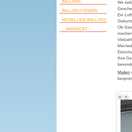
BALLONS
Wir bef
Gesche
BALLON-FORMEN
Ein Luf
MODELLIER-BALLONS
Geburts
Ob Gesc
...VERRÜCKT !
machen 
Vielzah
Married
Einsch
Ihre Ge
besonde
Mailen
besprec