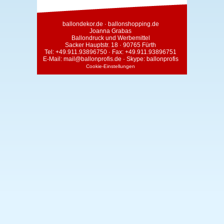
ballondekor.de
·
ballonshopping.de
Joanna Grabas
Ballondruck und Werbemittel
Sacker Hauptstr. 18 · 90765 Fürth
Tel:
+49.911.93896750
· Fax: +49.911.93896751
E-Mail:
mail@ballonprofis.de
· Skype:
ballonprofis
Cookie-Einstellungen