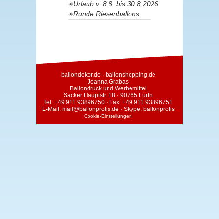
Urlaub v. 8.8. bis 30.8.2026
Runde Riesenballons
ballondekor.de
·
ballonshopping.de
Joanna Grabas
Ballondruck und Werbemittel
Sacker Hauptstr. 18 · 90765 Fürth
Tel:
+49.911.93896750
· Fax: +49.911.93896751
E-Mail:
mail@ballonprofis.de
· Skype:
ballonprofis
Cookie-Einstellungen