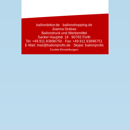
ballondekor.de
·
ballonshopping.de
Joanna Grabas
Ballondruck und Werbemittel
Sacker Hauptstr. 18 · 90765 Fürth
Tel:
+49.911.93896750
· Fax: +49.911.93896751
E-Mail:
mail@ballonprofis.de
· Skype:
ballonprofis
Cookie-Einstellungen