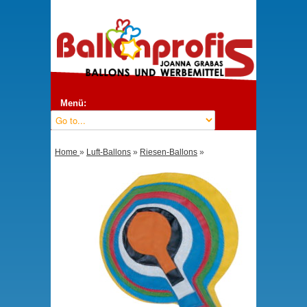
Menü:
Home
»
Luft-Ballons
»
Riesen-Ballons
»