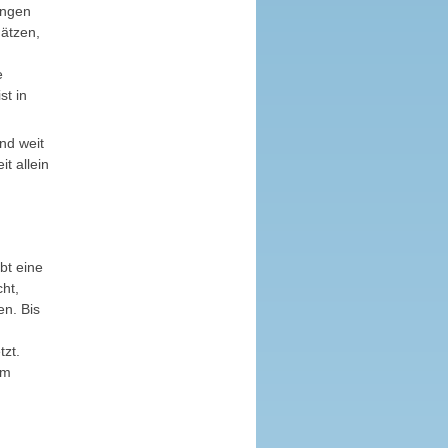
ungen
hätzen,
e
st in
nd weit
t allein
bt eine
cht,
en. Bis
tzt.
cm