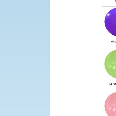
viol
Kris