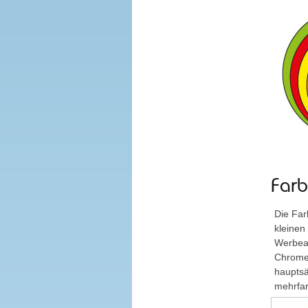
Farb
Die Far
kleine
Werbeau
Chrome-
hauptsä
mehrfar