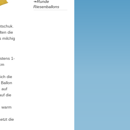
Runde
Riesenballons
utschuk.
ten die
s milchig
estens 1-
 cm
ich die
 Ballon
 auf
auf die
k, warm
etzt die