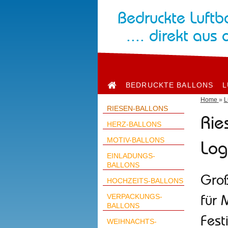
Bedruckte Luftb
.... direkt aus 
BEDRUCKTE BALLONS
L
Home
»
L
RIESEN-BALLONS
Rie
HERZ-BALLONS
MOTIV-BALLONS
Log
EINLADUNGS-
BALLONS
Groß
HOCHZEITS-BALLONS
VERPACKUNGS-
für 
BALLONS
Fest
WEIHNACHTS-