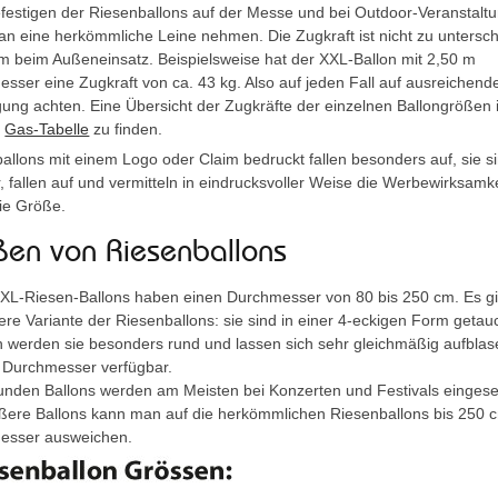
estigen der Riesenballons auf der Messe und bei Outdoor-Veranstalt
n eine herkömmliche Leine nehmen. Die Zugkraft ist nicht zu untersc
em beim Außeneinsatz. Beispielsweise hat der XXL-Ballon mit 2,50 m
sser eine Zugkraft von ca. 43 kg. Also auf jeden Fall auf ausreichend
gung achten. Eine Übersicht der Zugkräfte der einzelnen Ballongrößen i
r
Gas-Tabelle
zu finden.
allons mit einem Logo oder Claim bedruckt fallen besonders auf, sie si
r, fallen auf und vermitteln in eindrucksvoller Weise die Werbewirksamkei
ie Größe.
en von Riesenballons
XL-Riesen-Ballons haben einen Durchmesser von 80 bis 250 cm. Es gi
re Variante der Riesenballons: sie sind in einer 4-eckigen Form getau
 werden sie besonders rund und lassen sich sehr gleichmäßig aufblas
 Durchmesser verfügbar.
unden Ballons werden am Meisten bei Konzerten und Festivals eingese
ßere Ballons kann man auf die herkömmlichen Riesenballons bis 250 
esser ausweichen.