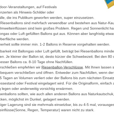
door-Veranstaltungen, auf Festivals
nzerten als Hinweis-Schilder oder
älle, die ins Publikum geworfen werden, super einzusetzen.
Riesenballons sind mehrfach verwendbar und bestehen aus Natur-Ka
Umwelteinflüssen sind kein großes Problem. Regen und Sonnenlicht hal
longas oder Luft gefüllten Ballons gut aus. Können aber langfristig etwa
Oberfläche werden.
herheit sollte immer min. 1-2 Ballons in Reserve vorgehalten werden.
tbarkeit mit Ballongas oder Luft gefüllt, beträgt bei Riesenballons mind
n. Je kleiner der Ballon ist, desto kürzer die Schwebezeit. Bei den 80
sser Ballons ca. 8-10 Tage ohne Nachfüllen.
rschließen empfehlen wir
Riesenballon-Verschlüsse
. Mit Ihnen lassen s
 bequem verschließen und öffnen. Entweder zum Nachfüllen, wenn der
5 Tagen an Volumen verliert oder der Ballons bis zum nächsten Einsatz
sestand oder Festival eingelagert wird. Für die Originalform, einfach 
 legen oder anderweitig vorsichtig erwärmen.
senballons sollten, wie auch allen anderen Ballons aus Naturkautschu
cken, möglichst im Dunkel, gelagert werden.
htiger Lagerung sind sie mehrmals einsetzbar, bis zu 4-5 mal, vorausges
inflüsse(Sonne, Regen, Temperatur) waren nicht zu stark.