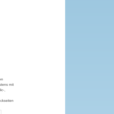
en
stens mit
ic-,
uckseiten