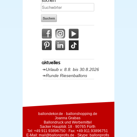
suchen
aktuelles
Urlaub v. 8.8. bis 30.8.2026
Runde Riesenballons
ballondekor.de
·
ballonshopping.de
Joanna Grabas
Ballondruck und Werbemittel
Sacker Hauptstr. 18 · 90765 Fürth
Tel:
+49.911.93896750
· Fax: +49.911.93896751
E-Mail:
mail@ballonprofis.de
· Skype:
ballonprofis